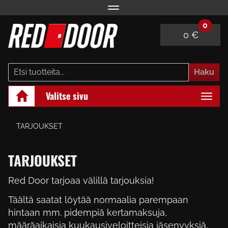
Navigaatio
0
0 €
Haku
Valitse sivu
Naviga
TARJOUKSET
TARJOUKSET
Red Door tarjoaa välillä tarjouksia!
Täältä saatat löytää normaalia parempaan
hintaan mm. pidempiä kertamaksuja,
määräaikaisia kuukausiveloitteisia jäsenyyksiä,