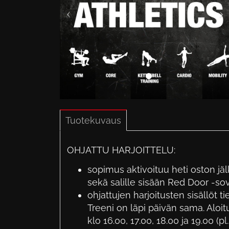
Tuotekuvaus
OHJATTU HARJOITTELU:
sopimus aktivoituu heti oston jä
sekä salille sisään Red Door -so
ohjattujen harjoitusten sisällöt t
Treeni on läpi päivän sama. Aloitus
klo 16.00, 17.00, 18.00 ja 19.00 (pl