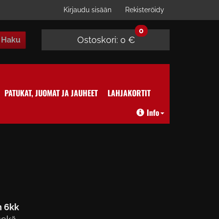
Kirjaudu sisään
Rekisteröidy
0
Ostoskori:
0 €
Haku
PATUKAT, JUOMAT JA JAUHEET
LAHJAKORTIT
Info
n 6kk