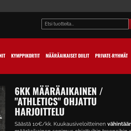
NIT
KYMPPIKORTIT
MÄÄRÄAIKAISET DIILIT
PRIVATE-RYHMÄT
6KK MÄÄRÄAIKAINEN /
"ATHLETICS" OHJATTU
HARJOITTELU
Säästä 10€/kk. Kuukausiveloitteinen
vähintää