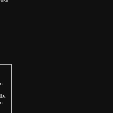
sekä
in
lä.
in