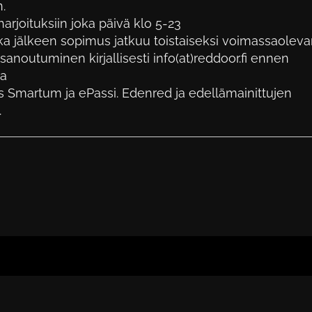
.
rjoituksiin joka päivä klo 5-23
a jälkeen sopimus jatkuu toistaiseksi voimassaolev
sanoutuminen kirjallisesti info(at)reddoor.fi ennen
ta
Smartum ja ePassi. Edenred ja edellämainittujen
.