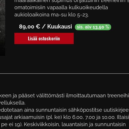
määräaikainen sopimus ohjattuihin treeneihin 
omatoimisiin vapaalla kulkuoikeudella
aukioloaikoina ma-su klo 5-23.
89,00
€ / Kuukausi
sis. alv 13,50 %
Lisää ostoskoriin
lkeen ja pääset välittömästi ilmoittautumaan treeneih
velluksella.
iedotetaan aina sunnuntaisin sähköpostitse uutiskirjeel
ajat arkiaamuisin (pl. ke) klo 6.00, 7.00 ja 10.00. Iltais
. pe ei 19). Keskiviikkoisin, lauantaisin ja sunnuntaisin