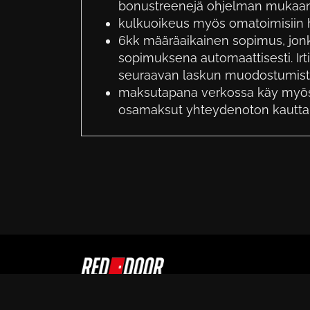
bonustreenejä ohjelman mukaan
kulkuoikeus myös omatoimisiin ha
6kk määräaikainen sopimus, jonk
sopimuksena automaattisesti. Irti
seuraavan laskun muodostumis
maksutapana verkossa käy myös 
osamaksut yhteydenoton kautta