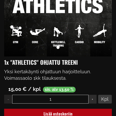
1x "ATHLETICS" OHJATTU TREENI
Yksi kertakäynti ohjattuun harjoitteluun.
Voimassaolo 1kk tilauksesta.
15,00 € / kpl
sis. alv 13,50 %
Kpl
-
+
Lisää ostoskoriin